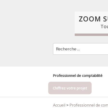
Skip
to
content
ZOOM S
Tou
Professionnel de comptabilité
Chiffrez votre projet
Accueil
>
Professionnel de com