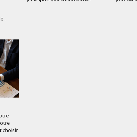
e :
otre
notre
 choisir