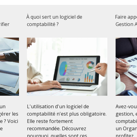
À quoi sert un logiciel de
Faire app
ifier
comptabilité ?
Gestion A
'un
L'utilisation d'un logiciel de
Avez-vous
érer les
comptabilité n'est plus obligatoire.
gestion, 
e ? Voici
Elle reste fortement
comptabil
de
recommandée. Découvrez
un Organ
pourquoi, quelles sont ces…
profitez…